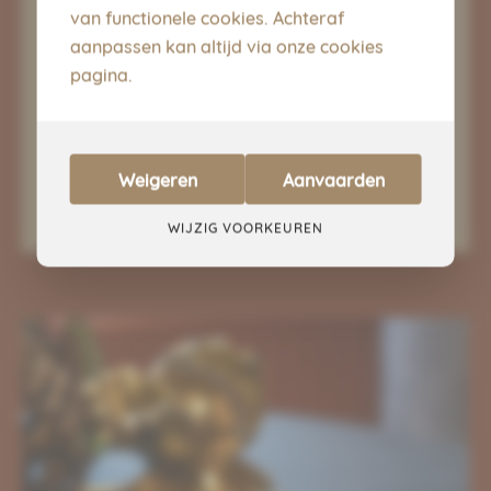
van functionele cookies. Achteraf
flatscreen.
aanpassen kan altijd via onze cookies
pagina.
Daarnaast is er een badkamer met
ligbad, wastafel, toilet, haardroger en
make-upspiegel. Ook hier zijn
verzorgingsproducten van Marie-Stella-
Maris voorzien voor extra comfort.
Weigeren
Aanvaarden
WIJZIG VOORKEUREN