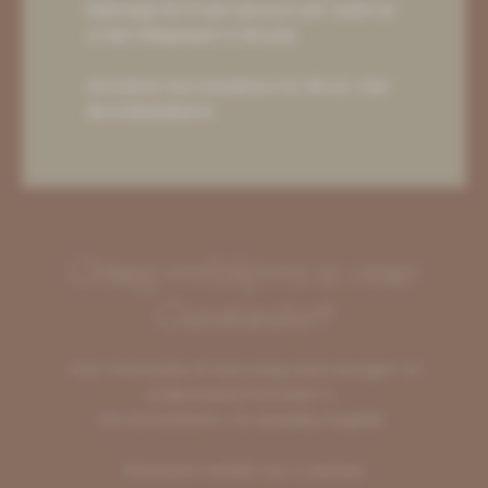
bedraagt €3,75 per persoon per nacht en
is niet inbegrepen in de prijs.
Annuleren kan kosteloos tot 48 uur vóór
de incheckdatum.
Graag verblijven in onze
Guestsuite?
Voor informatie of aanvraag reserveringen vul
onderstaand formulier in.
We contacteren u zo spoedig mogelijk.
Miniumum verblijf van 2 nachten