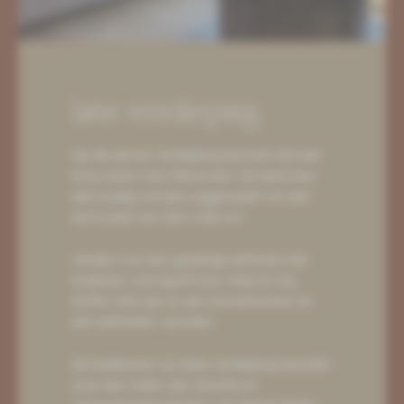
1ste verdieping
Op de eerste verdieping bevindt zich een
knus salon met flatscreen. De zetel kan
eenvoudig worden opgemaakt tot een
extra bed van 160 x 200 cm.
Verder is er een gezellige eethoek met
koelkast, microgolfoven, thee en Illy
koffie. Ook zijn er een broodrooster en
een eierkoker voorzien.
De badkamer op deze verdieping beschikt
over een toilet, een douche en