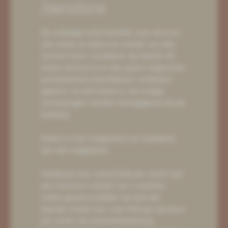
Amenities
De volledige suite beschikt over airco en
wifi, zodat je tijdens je verblijf van alle
comfort bent verzekerd. Op slechts 50
meter afstand is er een gratis afgesloten
parkeerplaats beschikbaar. Inchecken
gebeurt via zelf check-in, de nodige
aanwijzingen worden doorgegeven bij de
boeking.
Roken is niet toegestaan en huisdieren
zijn niet toegelaten.
Verblijven kan vanaf €210 per nacht met
een minimum verblijf van 2 nachten.
Indien gewenst bieden we ook een
heerlijk ontbijt aan voor €30 per persoon
per nacht. De toeristenbelasting