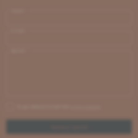
Naam *
E-mail *
Bericht *
Ik ga akkoord met het
privacybeleid
Verstuur bericht