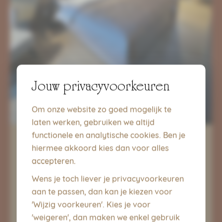
Jouw privacyvoorkeuren
Om onze website zo goed mogelijk te
laten werken, gebruiken we altijd
functionele en analytische cookies. Ben je
hiermee akkoord kies dan voor alles
accepteren.
2de verdieping
Wens je toch liever je privacyvoorkeuren
Op de tweede verdieping ligt de
aan te passen, dan kan je kiezen voor
slaapkamer in de nok van het gebouw,
'Wijzig voorkeuren'. Kies je voor
uitgerust met een comfortabel
'weigeren', dan maken we enkel gebruik
boxspringbed van 180 x 200 cm en een