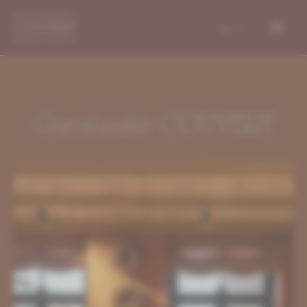
NL
Guestsuite COUVERT