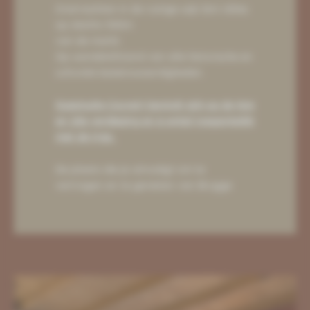
Overnachten in de rustige wijk Sint-Gilles
op slechts 500m
van de markt.
Op wandelafstand van alle historische en
culturele bezienswaardigheden.
Guestsuite Couvert bevindt zich op de 1ste
en 2de verdieping en is enkel toegankelijk
met de trap.
De plaats die je uitnodigt om te
vertragen en te genieten van Brugge